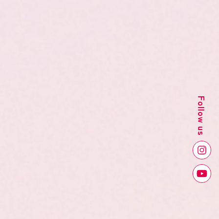
Follow us